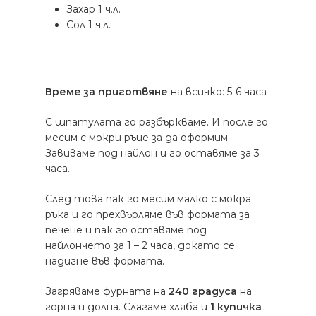
Захар 1 ч.л.
Сол 1 ч.л.
Време за приготвяне
на всичко: 5-6 часа
С шпатулата го разбъркваме. И после го
месим с мокри ръце за да оформим.
Завиваме под найлон и го оставяме за 3
часа.
След това пак го месим малко с мокра
ръка и го прехвърляме във формата за
печене и пак го оставяме под
найлончето за 1 – 2 часа, докато се
надигне във формата.
Загряваме фурната на
240 градуса
на
горна и долна. Слагаме хляба и
1 купичка