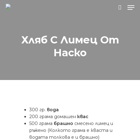
Натиснете Enter за търсене или ESC, за
Хляб С Лимец От
да затворите.
Наско
300 гр.
вода
200 грама домашен
квас
500 грама
брашно
смесено лимец и
ръжено (Колкото грама е кваста и
водата толкова е и брашно)