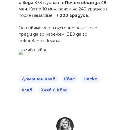
с вода
във фурната.
Печем общо за 45
мин
. Като 10 мин. печем на 240 градуса и
после намаляме на
200 градуса
.
Оставяме го да изстине поне 1 час
преди да го нарежем, БЕЗ да го
покриваме с кърпа.
Домашен Хляб
Квас
Наско
Хляб
Хляб С Квас