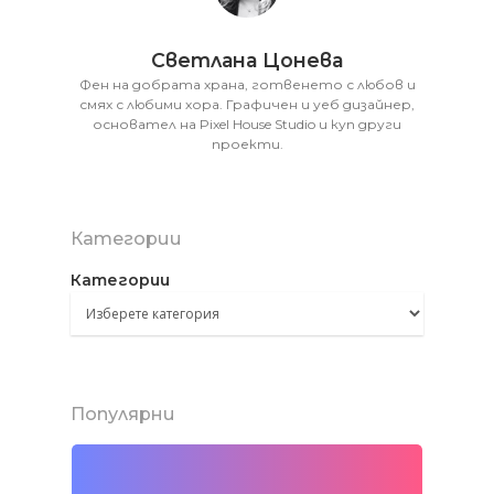
Светлана Цонева
Фен на добрата храна, готвенето с любов и
смях с любими хора. Графичен и уеб дизайнер,
основател на Pixel House Studio и куп други
проекти.
Категории
Категории
Популярни