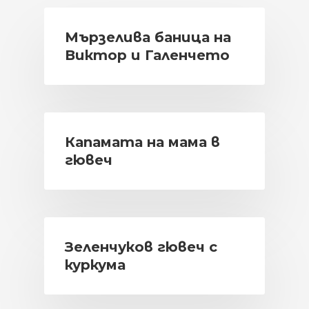
Мързелива баница на
Виктор и Галенчето
Капамата на мама в
гювеч
Зеленчуков гювеч с
куркума