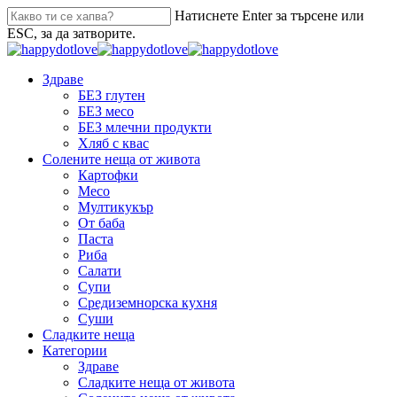
Натиснете Enter за търсене или
ESC, за да затворите.
Здраве
БЕЗ глутен
БЕЗ месо
БЕЗ млечни продукти
Хляб с квас
Солените неща от живота
Картофки
Месо
Мултикукър
От баба
Паста
Риба
Салати
Супи
Средиземнорска кухня
Суши
Сладките неща
Категории
Здраве
Сладките неща от живота