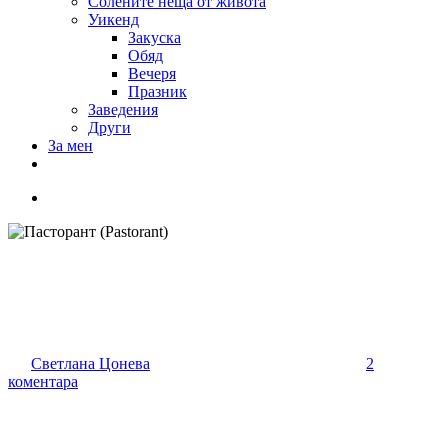
Солените неща от живота
Уикенд
Закуска
Обяд
Вечеря
Празник
Заведения
Други
За мен
Пасторант (Pastorant)
От
Светлана Цонева
20/09/2014
септември 30th, 2018
2
коментара