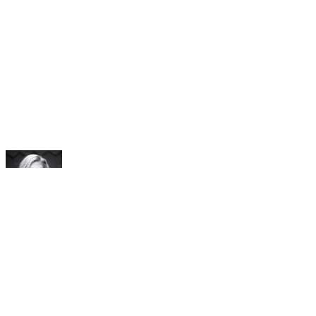
Светлана Цонева
Фен на добрата храна, готвенето с любов и смях с любими
хора. Графичен и уеб дизайнер, основател на Pixel House
Studio и куп други проекти.
Категории