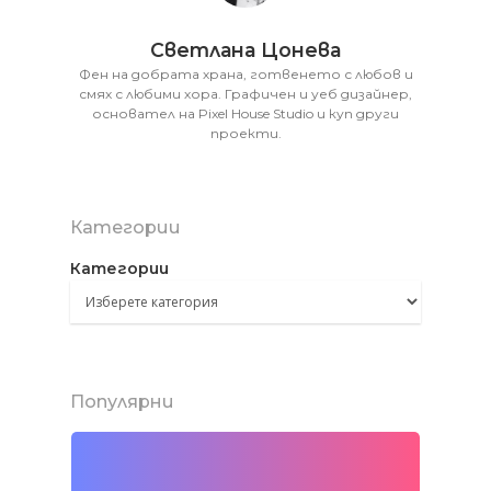
Светлана Цонева
Фен на добрата храна, готвенето с любов и
смях с любими хора. Графичен и уеб дизайнер,
основател на Pixel House Studio и куп други
проекти.
Категории
Категории
Популярни