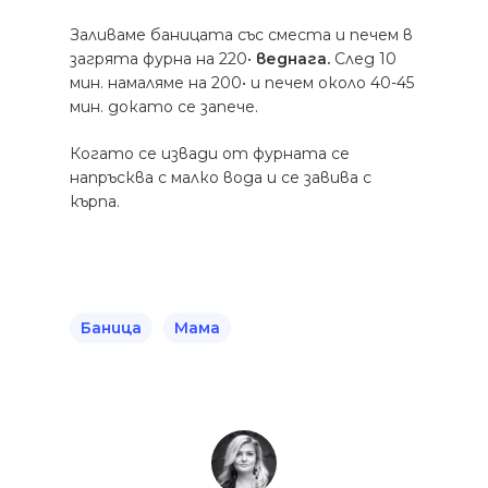
Заливаме баницата със сместа и печем в
загрята фурна на 220•
веднага.
След 10
мин. намаляме на 200• и печем около 40-45
мин. докато се запече.
Когато се извади от фурната се
напръсква с малко вода и се завива с
кърпа.
Баница
Мама