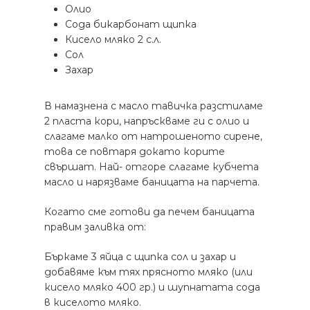
Олио
Сода бикарбонат щипка
Кисело мляко 2 с.л.
Сол
Захар
В намазнена с масло тавичка разстиламе
2 пласта кори, напръскваме ги с олио и
слагаме малко от натрошеното сирене,
това се повтаря докато корите
свършат. Най- отгоре слагаме кубчета
масло и нарязваме баницата на парчета.
Когато сме готови да печем баницата
правим заливка от:
Бъркаме 3 яйца с щипка сол и захар и
добавяме към тях прясното мляко (или
кисело мляко 400 гр.) и шупнатата сода
в киселото мляко.