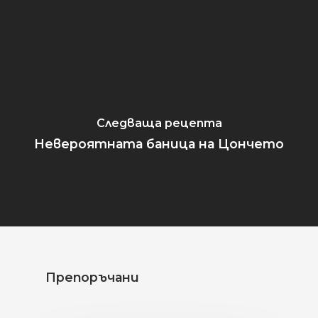
Следваща рецепта
Невероятната баница на Цончето
Препоръчани