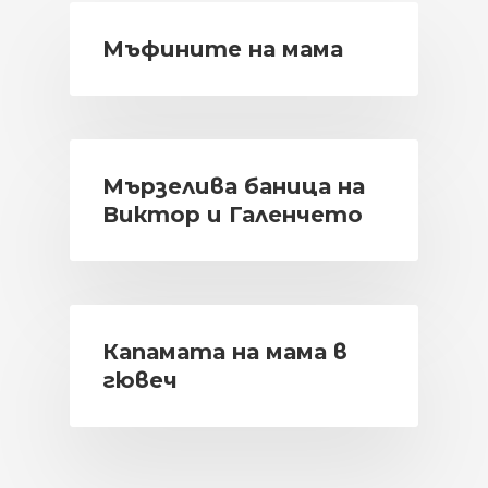
Мъфините на мама
Мързелива баница на
Виктор и Галенчето
Капамата на мама в
гювеч