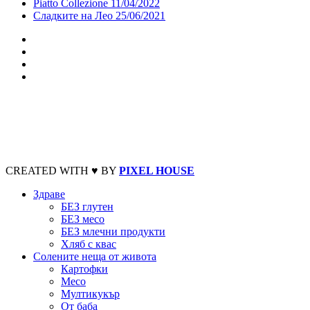
Piatto Collezione
11/04/2022
Сладките на Лео
25/06/2021
CREATED WITH ♥ BY
PIXEL HOUSE
Здраве
БЕЗ глутен
БЕЗ месо
БЕЗ млечни продукти
Хляб с квас
Солените неща от живота
Картофки
Месо
Мултикукър
От баба