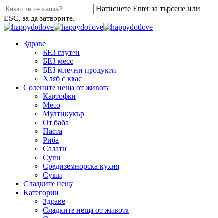
Натиснете Enter за търсене или
ESC, за да затворите.
Здраве
БЕЗ глутен
БЕЗ месо
БЕЗ млечни продукти
Хляб с квас
Солените неща от живота
Картофки
Месо
Мултикукър
От баба
Паста
Риба
Салати
Супи
Средиземнорска кухня
Суши
Сладките неща
Категории
Здраве
Сладките неща от живота