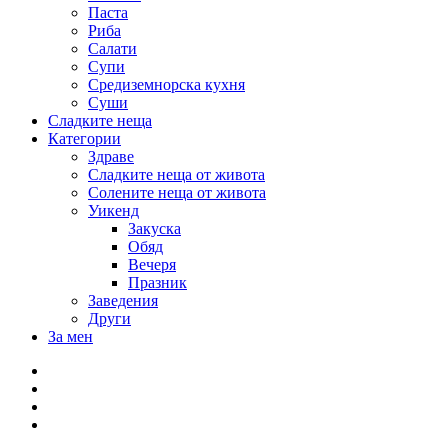
Паста
Риба
Салати
Супи
Средиземнорска кухня
Суши
Сладките неща
Категории
Здраве
Сладките неща от живота
Солените неща от живота
Уикенд
Закуска
Обяд
Вечеря
Празник
Заведения
Други
За мен