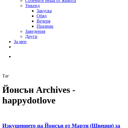
Солените неща от живота
Уикенд
Закуска
Обяд
Вечеря
Празник
Заведения
Други
За мен
Таг
Йонсън Archives -
happydotlove
Изкушението на Йонсън от Марти (Швеция) за