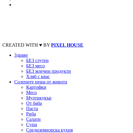
CREATED WITH ♥ BY
PIXEL HOUSE
Здраве
БЕЗ глутен
БЕЗ месо
БЕЗ млечни продукти
Хляб с квас
Солените неща от живота
Картофки
Месо
Мултикукър
От баба
Паста
Риба
Салати
Супи
Средиземнорска кухня