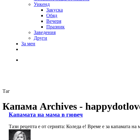
Уикенд
Закуска
Обяд
Вечеря
Празник
Заведения
Други
За мен
Таг
Капама Archives - happydotlov
Капамата на мама в гювеч
Тази рецепта е от серията: Коледа е! Време е за капамата 