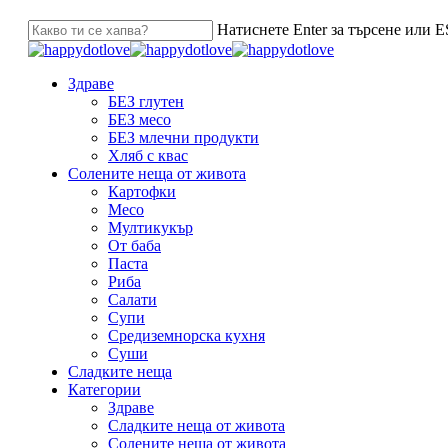
Натиснете Enter за търсене или ES
Здраве
БЕЗ глутен
БЕЗ месо
БЕЗ млечни продукти
Хляб с квас
Солените неща от живота
Картофки
Месо
Мултикукър
От баба
Паста
Риба
Салати
Супи
Средиземнорска кухня
Суши
Сладките неща
Категории
Здраве
Сладките неща от живота
Солените неща от живота