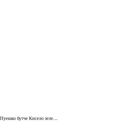
я Пуешко бутче Кисело зеле…