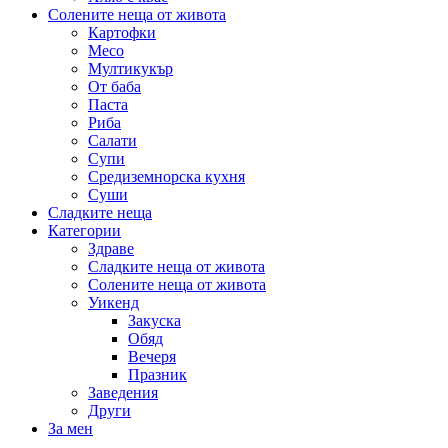
Солените неща от живота
Картофки
Месо
Мултикукър
От баба
Паста
Риба
Салати
Супи
Средиземнорска кухня
Суши
Сладките неща
Категории
Здраве
Сладките неща от живота
Солените неща от живота
Уикенд
Закуска
Обяд
Вечеря
Празник
Заведения
Други
За мен