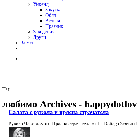
Уикенд
Закуска
Обяд
Вечеря
Празник
Заведения
Други
За мен
Таг
любимо Archives - happydotlov
Салата с рукола и прясна страчатела
Рукола Чери домати Прасна страчатела от La Bottega Зехт