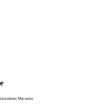
e
ин Балсамико Маслини