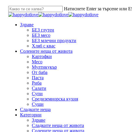
Натиснете Enter за търсене или ES
Здраве
БЕЗ глутен
БЕЗ месо
БЕЗ млечни продукти
Хляб с квас
Солените неща от живота
Картофки
Месо
Мултикукър
От баба
Паста
Риба
Салати
Супи
Средиземнорска кухня
Суши
Сладките неща
Категории
Здраве
Сладките неща от живота
Солените неща от живота