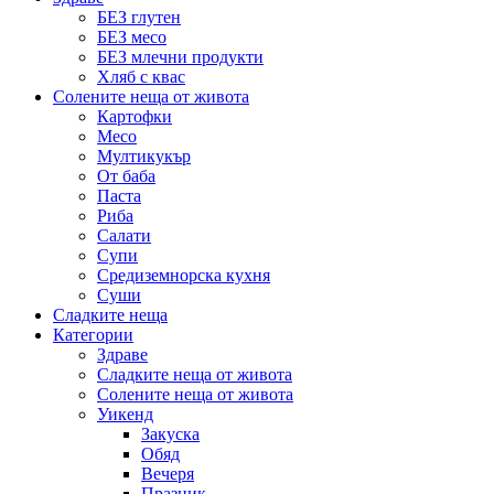
БЕЗ глутен
БЕЗ месо
БЕЗ млечни продукти
Хляб с квас
Солените неща от живота
Картофки
Месо
Мултикукър
От баба
Паста
Риба
Салати
Супи
Средиземнорска кухня
Суши
Сладките неща
Категории
Здраве
Сладките неща от живота
Солените неща от живота
Уикенд
Закуска
Обяд
Вечеря
Празник