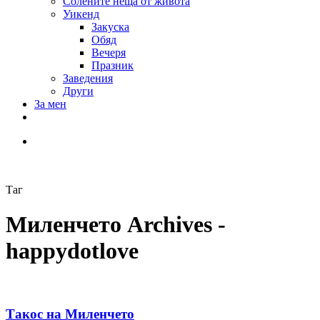
Солените неща от живота
Уикенд
Закуска
Обяд
Вечеря
Празник
Заведения
Други
За мен
Таг
Миленчето Archives -
happydotlove
Такос на Миленчето