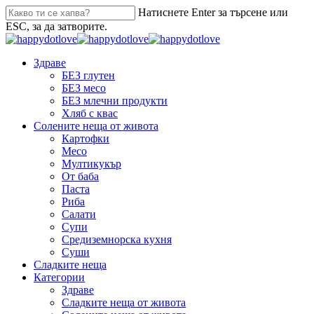
Натиснете Enter за търсене или
ESC, за да затворите.
Здраве
БЕЗ глутен
БЕЗ месо
БЕЗ млечни продукти
Хляб с квас
Солените неща от живота
Картофки
Месо
Мултикукър
От баба
Паста
Риба
Салати
Супи
Средиземнорска кухня
Суши
Сладките неща
Категории
Здраве
Сладките неща от живота