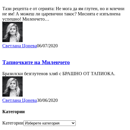
Тази рецепта е от серията: Не мога да ям глутен, но и млечни
не ям! А можеш ли царевични такос? Мисията е изпълнена
успешно! Миленчето…
Светлана Цонева
06/07/2020
Тапиочките на Миленчето
Бразилски безглутенов хляб с БРАШНО ОТ ТАПИОКА.
Светлана Цонева
30/06/2020
Категории
Категории