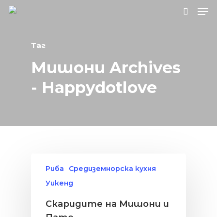
Таг
Натиснете Enter за търсене или ESC, за
Мишони Archives
да затворите.
- Happydotlove
Риба
Средиземнорска кухня
Уикенд
Скаридите на Мишони и