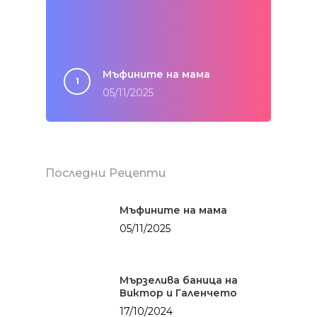
БЕЗ глутен
Солените неща
живота
БЕЗ месо
Картофки
Сладките неща
БЕЗ млечни проду
Месо
Мъфините на мама
Категории
Хляб с квас
05/11/2025
Мултикукър
Здраве
За мен
От баба
Сладките неща о
живота
Паста
Солените неща о
Риба
Последни Рецепти
живота
Салати
Уикенд
Мъфините на мама
Супи
Закуска
Заведения
05/11/2025
Средиземнорска к
Обяд
Други
Суши
Вечеря
Мързелива баница на
Виктор и Галенчето
Празник
17/10/2024