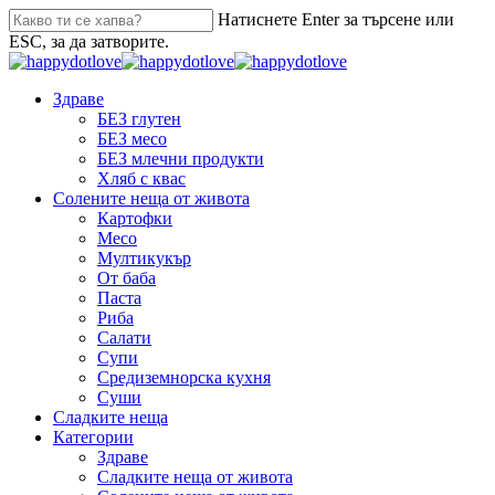
Натиснете Enter за търсене или
ESC, за да затворите.
Здраве
БЕЗ глутен
БЕЗ месо
БЕЗ млечни продукти
Хляб с квас
Солените неща от живота
Картофки
Месо
Мултикукър
От баба
Паста
Риба
Салати
Супи
Средиземнорска кухня
Суши
Сладките неща
Категории
Здраве
Сладките неща от живота