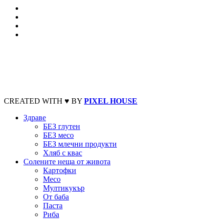
CREATED WITH ♥ BY
PIXEL HOUSE
Здраве
БЕЗ глутен
БЕЗ месо
БЕЗ млечни продукти
Хляб с квас
Солените неща от живота
Картофки
Месо
Мултикукър
От баба
Паста
Риба