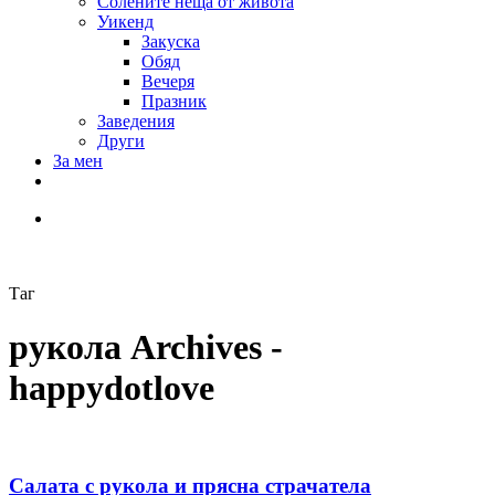
Солените неща от живота
Уикенд
Закуска
Обяд
Вечеря
Празник
Заведения
Други
За мен
Таг
рукола Archives -
happydotlove
Салата с рукола и прясна страчатела