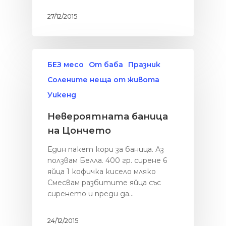
Мултикукър
Здраве
За мен
27/12/2015
От баба
Сладките неща о
живота
Паста
Солените неща о
Риба
БЕЗ месо
От баба
Празник
живота
Салати
Солените неща от живота
Уикенд
Уикенд
Супи
Закуска
Заведения
Средиземнорска к
Невероятната баница
Обяд
Други
на Цончето
Суши
Вечеря
Един пакет кори за баница. Аз
Празник
ползвам Белла. 400 гр. сирене 6
яйца 1 кофичка кисело мляко
Смесвам разбитите яйца със
сиренето и преди да…
24/12/2015