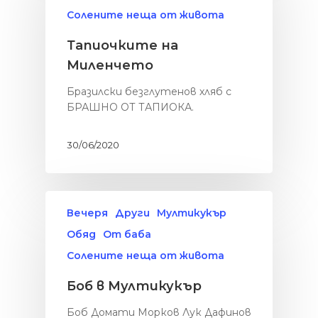
Солените неща от живота
Тапиочките на
Миленчето
Бразилски безглутенов хляб с
БРАШНО ОТ ТАПИОКА.
30/06/2020
Вечеря
Други
Мултикукър
Обяд
От баба
Солените неща от живота
Боб в Мултикукър
Боб Домати Морков Лук Дафинов