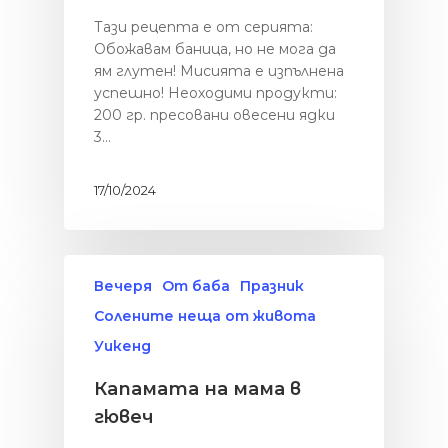
Тази рецепта е от серията:
Обожавам баница, но не мога да
ям глутен! Мисията е изпълнена
успешно! Неоходими продукти:
200 гр. пресовани овесени ядки
3…
17/10/2024
Вечеря
От баба
Празник
Солените неща от живота
Уикенд
Капамата на мама в
гювеч