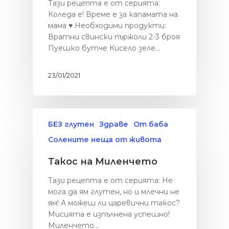
Тази рецепта е от серията:
Коледа е! Време е за капамата на
мама ♥ Необходими продукти:
Вратни свински пържоли 2-3 броя
Пуешко бутче Кисело зеле…
23/01/2021
БЕЗ глутен
Здраве
От баба
Солените неща от живота
Такос на Миленчето
Тази рецепта е от серията: Не
мога да ям глутен, но и млечни не
ям! А можеш ли царевични такос?
Мисията е изпълнена успешно!
Миленчето…