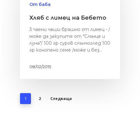
От баба
Хляб с лимец на Бебето
3 чаени чаши брашно от лимец - /
може да закупите от "Слънце и
луна"/ 100 гр суров слънчоглед 100
гр конопено семе /може и без…
08/02/2015
2
Следваща
1