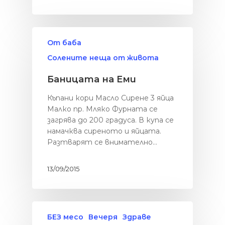
От баба
Солените неща от живота
Баницата на Еми
Къпани кори Масло Сирене 3 яйца
Малко пр. Мляко Фурната се
загрява до 200 градуса. В купа се
намачква сиреното и яйцата.
Разтварят се внимателно…
13/09/2015
БЕЗ месо
Вечеря
Здраве