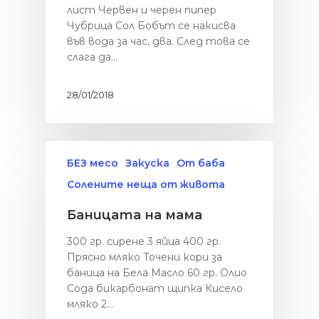
лист Червен и черен пипер
Чубрица Сол Бобът се накисва
във вода за час, два. След това се
слага да…
28/01/2018
БЕЗ месо
Закуска
От баба
Солените неща от живота
Баницата на мама
Здраве
БЕЗ глутен
Солените неща
300 гр. сирене 3 яйца 400 гр.
Прясно мляко Точени кори за
живота
БЕЗ месо
баница на Бела Масло 60 гр. Олио
Картофки
Сладките неща
Сода бикарбонат щипка Кисело
БЕЗ млечни проду
мляко 2…
Месо
Категории
Хляб с квас