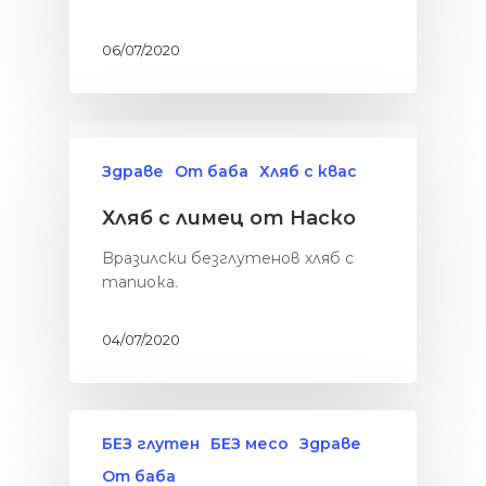
06/07/2020
Здраве
От баба
Хляб с квас
Хляб с лимец от Наско
Bразилски безглутенов хляб с
тапиока.
04/07/2020
БЕЗ глутен
БЕЗ месо
Здраве
От баба