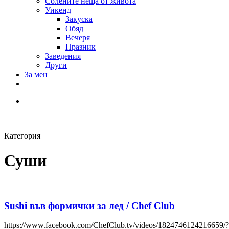
Солените неща от живота
Уикенд
Закуска
Обяд
Вечеря
Празник
Заведения
Други
За мен
Категория
Суши
Sushi във формички за лед / Chef Club
https://www.facebook.com/ChefClub.tv/videos/1824746124216659/?