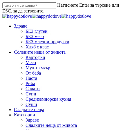
Натиснете Enter за търсене или
ESC, за да затворите.
Здраве
БЕЗ глутен
БЕЗ месо
БЕЗ млечни продукти
Хляб с квас
Солените неща от живота
Картофки
Месо
Мултикукър
От баба
Паста
Риба
Салати
Супи
Средиземнорска кухня
Суши
Сладките неща
Категории
Здраве
Сладките неща от живота