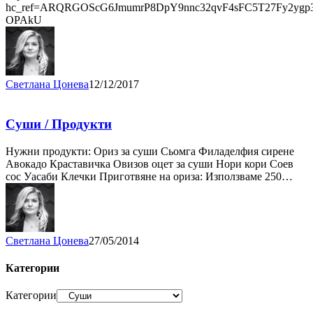
hc_ref=ARQRGOScG6JmumrP8DpY9nnc32qvF4sFC5T27Fy2ygp3o
OPAkU
Светлана Цонева
12/12/2017
Суши / Продукти
Нужни продукти: Ориз за суши Сьомга Филаделфия сирене
Авокадо Краставичка Овизов оцет за суши Нори кори Соев
сос Уасаби Клечки Приготвяне на ориза: Използваме 250…
Светлана Цонева
27/05/2014
Категории
Категории