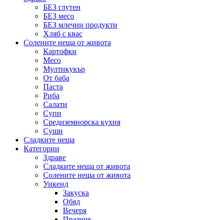
БЕЗ глутен
БЕЗ месо
БЕЗ млечни продукти
Хляб с квас
Солените неща от живота
Картофки
Месо
Мултикукър
От баба
Паста
Риба
Салати
Супи
Средиземнорска кухня
Суши
Сладките неща
Категории
Здраве
Сладките неща от живота
Солените неща от живота
Уикенд
Закуска
Обяд
Вечеря
Празник