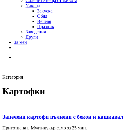
Солените неща от живота
Уикенд
Закуска
Обяд
Вечеря
Празник
Заведения
Други
За мен
Категория
Картофки
Запечени картофи пълнени с бекон и кашкавал
Приготвена в Мултикукър само за 25 мин.