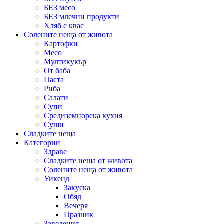
БЕЗ месо
БЕЗ млечни продукти
Хляб с квас
Солените неща от живота
Картофки
Месо
Мултикукър
От баба
Паста
Риба
Салати
Супи
Средиземнорска кухня
Суши
Сладките неща
Категории
Здраве
Сладките неща от живота
Солените неща от живота
Уикенд
Закуска
Обяд
Вечеря
Празник
Заведения