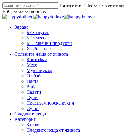
Натиснете Enter за търсене или
ESC, за да затворите.
Здраве
БЕЗ глутен
БЕЗ месо
БЕЗ млечни продукти
Хляб с квас
Солените неща от живота
Картофки
Месо
Мултикукър
От баба
Паста
Риба
Салати
Супи
Средиземнорска кухня
Суши
Сладките неща
Категории
Здраве
Сладките неща от живота