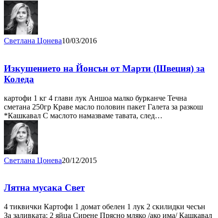
Светлана Цонева
10/03/2016
Изкушението на Йонсън от Марти (Швеция) за
Коледа
картофи 1 кг 4 глави лук Аншоа малко бурканче Течна
сметана 250гр Краве масло половин пакет Галета за разкош
*Кашкавал С маслото намазваме тавата, след…
Светлана Цонева
20/12/2015
Лятна мусака Свет
4 тиквички Картофи 1 домат обелен 1 лук 2 скилидки чесън
За заливката: 2 яйца Сирене Прясно мляко /ако има/ Кашкавал