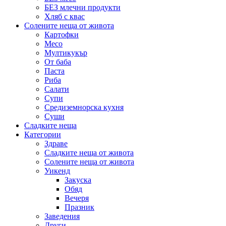
БЕЗ млечни продукти
Хляб с квас
Солените неща от живота
Картофки
Месо
Мултикукър
От баба
Паста
Риба
Салати
Супи
Средиземнорска кухня
Суши
Сладките неща
Категории
Здраве
Сладките неща от живота
Солените неща от живота
Уикенд
Закуска
Обяд
Вечеря
Празник
Заведения
Други