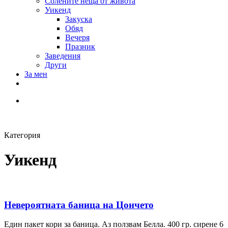
Солените неща от живота
Уикенд
Закуска
Обяд
Вечеря
Празник
Заведения
Други
За мен
Категория
Уикенд
Невероятната баница на Цончето
Един пакет кори за баница. Аз ползвам Белла. 400 гр. сирене 6