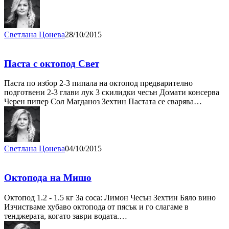
Светлана Цонева
28/10/2015
Паста с октопод Свет
Паста по избор 2-3 пипала на октопод предварително
подготвени 2-3 глави лук 3 скилидки чесън Домати консерва
Черен пипер Сол Магданоз Зехтин Пастата се сварява…
Светлана Цонева
04/10/2015
Октопода на Мишо
Октопод 1.2 - 1.5 кг За соса: Лимон Чесън Зехтин Бяло вино
Изчистваме хубаво октопода от пясък и го слагаме в
тенджерата, когато заври водата.…