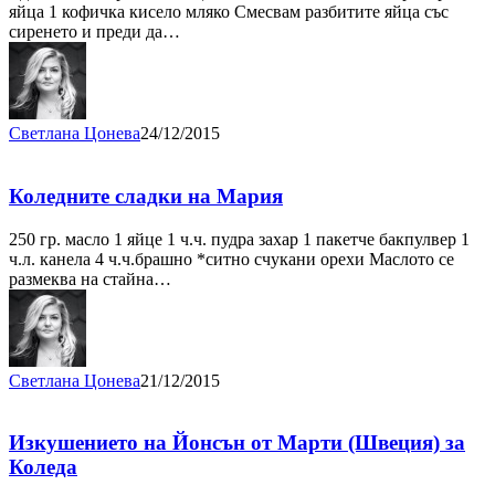
яйца 1 кофичка кисело мляко Смесвам разбитите яйца със
сиренето и преди да…
Светлана Цонева
24/12/2015
Коледните сладки на Мария
250 гр. масло 1 яйце 1 ч.ч. пудра захар 1 пакетче бакпулвер 1
ч.л. канела 4 ч.ч.брашно *ситно счукани орехи Маслото се
размеква на стайна…
Светлана Цонева
21/12/2015
Изкушението на Йонсън от Марти (Швеция) за
Коледа