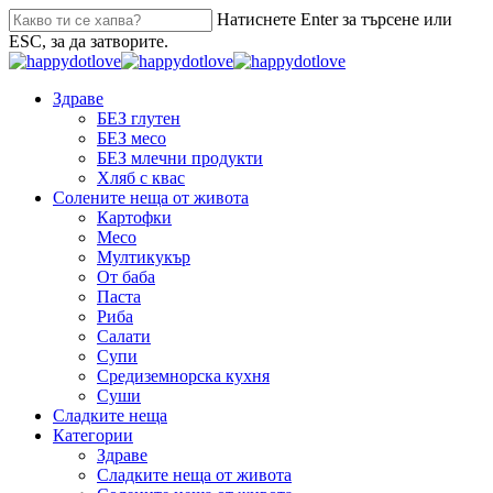
Натиснете Enter за търсене или
ESC, за да затворите.
Здраве
БЕЗ глутен
БЕЗ месо
БЕЗ млечни продукти
Хляб с квас
Солените неща от живота
Картофки
Месо
Мултикукър
От баба
Паста
Риба
Салати
Супи
Средиземнорска кухня
Суши
Сладките неща
Категории
Здраве
Сладките неща от живота