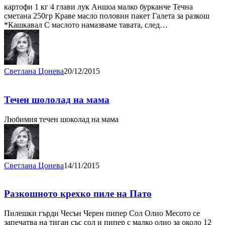
картофи 1 кг 4 глави лук Аншоа малко бурканче Течна
сметана 250гр Краве масло половин пакет Галета за разкош
*Кашкавал С маслото намазваме тавата, след…
Светлана Цонева
20/12/2015
Течен шололад на мама
Любимия течен шоколад на мама
Светлана Цонева
14/11/2015
Разкошното крехко пиле на Пато
Пилешки гърди Чесън Черен пипер Сол Олио Месото се
запечатва на тиган със сол и пипер с малко олио за около 12