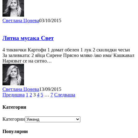
Светлана Цонева
03/10/2015
Лятна мусака Свет
4 тиквички Картофи 1 домат обелен 1 лук 2 скилидки чесън
За заливката: 2 яйца Сирене Прясно мляко /ако има/ Кашкавал
Нарязват се на ситно…
Светлана Цонева
13/09/2015
Предишна
1
2
3
4
5
…
7
Следваща
Категории
Категории
Популярни