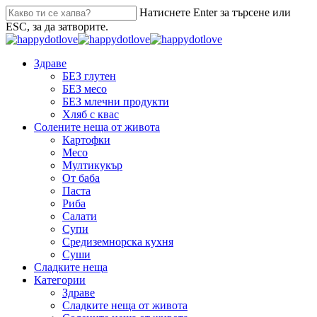
Натиснете Enter за търсене или
ESC, за да затворите.
Здраве
БЕЗ глутен
БЕЗ месо
БЕЗ млечни продукти
Хляб с квас
Солените неща от живота
Картофки
Месо
Мултикукър
От баба
Паста
Риба
Салати
Супи
Средиземнорска кухня
Суши
Сладките неща
Категории
Здраве
Сладките неща от живота