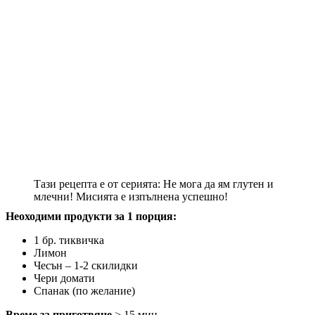
Тази рецепта е от серията: Не мога да ям глутен и
млечни! Мисията е изпълнена успешно!
Неоходими продукти за 1 порция:
1 бр. тиквичка
Лимон
Чесън – 1-2 скилидки
Чери домати
Спанак (по желание)
Време за приготвяне
> 15 мин.