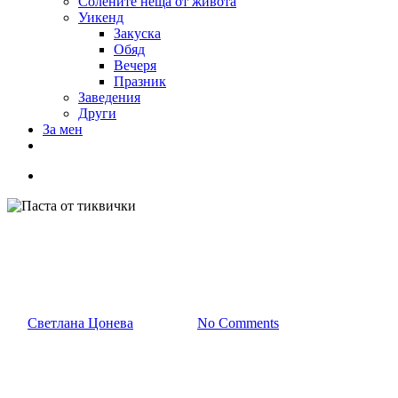
Солените неща от живота
Уикенд
Закуска
Обяд
Вечеря
Празник
Заведения
Други
За мен
Паста от тиквички
От
Светлана Цонева
08/07/2020
No Comments