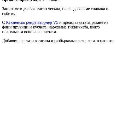
Запичаме в дълбок тиган чесъна, после добавяме спанака и
гъбите.
С
Кухненско ренде Бьорнер V5
и представката за рязане на
фини пръчици и кубчета, нарязваме тиквичката, която
ползваме за основа на пастата.
Добавяме пастата в тигана и разбъркваме леко, когато пастата
се отпусне. След това добавяме нарязани на две чери домати,
за да се запекат и пуснат малко сос. Подправяме на сол и
можем да добавим малко масло за разкош.
Когато всичко е готово, отделяме от котлона и добавяме
жълтъка на едно яйце.
Ядем и ревем.
Тиквички
Чери домати
Жълтък
Мащерка