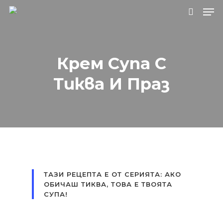
Натиснете Enter за търсене или ESC, за
Крем Супа С
да затворите.
Тиква И Праз
ТАЗИ РЕЦЕПТА Е ОТ СЕРИЯТА: АКО
ОБИЧАШ ТИКВА, ТОВА Е ТВОЯТА
СУПА!