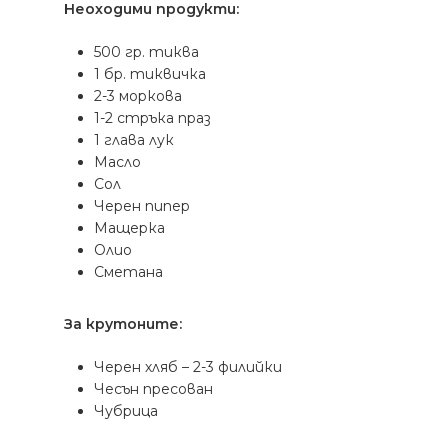
Неоходими продукти:
500 гр. тиква
1 бр. тиквичка
2-3 моркова
1-2 стръка праз
1 глава лук
Масло
Сол
Черен пипер
Мащерка
Олио
Сметана
За крутоните:
Черен хляб – 2-3 филийки
Чесън пресован
Чубрица