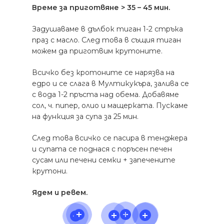
Време за приготвяне > 35 – 45 мин.
Задушаваме в дълбок тиган 1-2 стръка
праз с масло. След това в същия тиган
можем да приготвим крутоните.
Всичко без кротоните се нарязва на
едро и се слага в Мултикукъра, залива се
с вода 1-2 пръста над обема. Добавяме
сол, ч. пипер, олио и мащерката. Пускаме
на функция за супа за 25 мин.
След това всичко се пасира в тенджера
и супата се поднася с поръсен печен
сусам или печени семки + запечените
крутони.
Ядем и ревем.