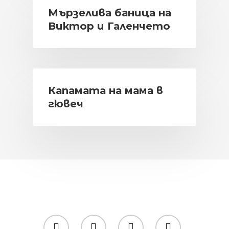
Мързелива баница на
Виктор и Галенчето
Капамата на мама в
гювеч