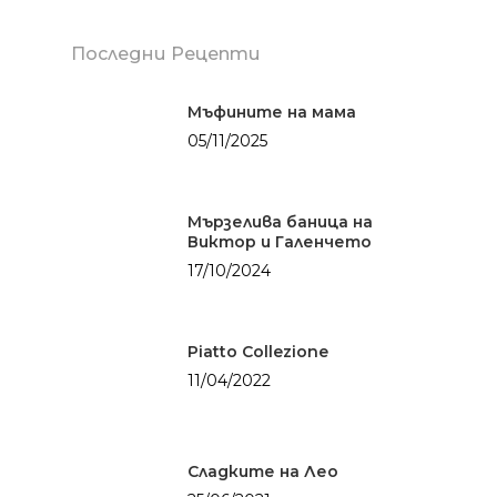
Солените неща о
Риба
живота
Последни Рецепти
Салати
Уикенд
Супи
Мъфините на мама
Закуска
Заведения
05/11/2025
Средиземнорска к
Обяд
Други
Суши
Вечеря
Мързелива баница на
Празник
Виктор и Галенчето
17/10/2024
Piatto Collezione
11/04/2022
Сладките на Лео