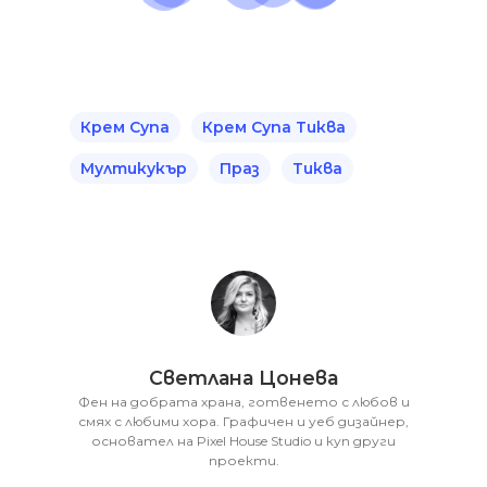
Крем Супа
Крем Супа Тиква
Мултикукър
Праз
Тиква
Светлана Цонева
Фен на добрата храна, готвенето с любов и
смях с любими хора. Графичен и уеб дизайнер,
основател на Pixel House Studio и куп други
проекти.