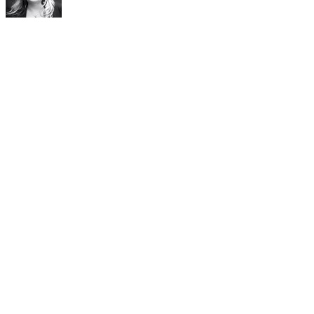
Светлана Цонева
Фен на добрата храна, готвенето с любов и смях с любими
хора. Графичен и уеб дизайнер, основател на Pixel House
Studio и куп други проекти.
Категории
Категории
Популярни
Мъфините на мама
05/11/2025
Последни рецепти
Мъфините на мама
05/11/2025
Мързелива баница на Виктор и Галенчето
17/10/2024
Piatto Collezione
11/04/2022
Сладките на Лео
25/06/2021