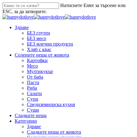
Натиснете Enter за търсене или
ESC, за да затворите.
Здраве
БЕЗ глутен
БЕЗ месо
БЕЗ млечни продукти
Хляб с квас
Солените неща от живота
Картофки
Месо
Мултикукър
От баба
Паста
Риба
Салати
Супи
Средиземнорска кухня
Суши
Сладките неща
Категории
Здраве
Сладките неща от живота