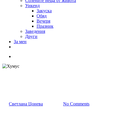
Солените неща от живота
Уикенд
Закуска
Обяд
Вечеря
Празник
Заведения
Други
За мен
Хумус
От
Светлана Цонева
29/11/2015
No Comments