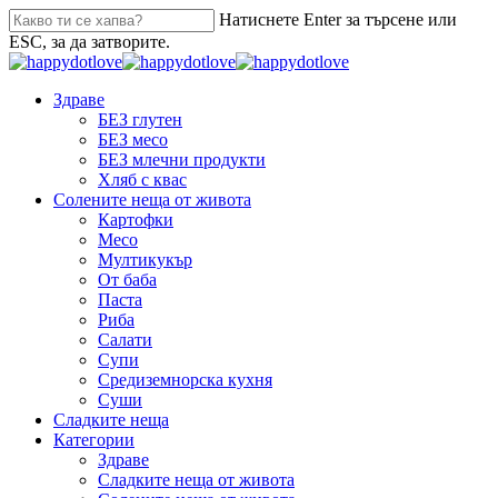
Натиснете Enter за търсене или
ESC, за да затворите.
Здраве
БЕЗ глутен
БЕЗ месо
БЕЗ млечни продукти
Хляб с квас
Солените неща от живота
Картофки
Месо
Мултикукър
От баба
Паста
Риба
Салати
Супи
Средиземнорска кухня
Суши
Сладките неща
Категории
Здраве
Сладките неща от живота