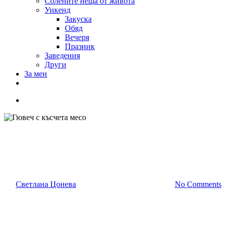
Солените неща от живота
Уикенд
Закуска
Обяд
Вечеря
Празник
Заведения
Други
За мен
Гювеч с късчета месо
От
Светлана Цонева
07/10/2014
ноември 9th, 2014
No Comments