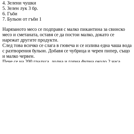
4. Зелени чушки
5. Зелен лук 3 бр.
6. Гъби
7. Бульон от гъби 1
Нарязаното месо се подправя с малко пикантина за свинско
месо и сметаната, оставя се да постои малко, докато се
нарежат другите продукти.
След това всичко се слага в гювеча и се излива една чаша вода
с разтворения бульон. Добавя се чубрица и черен пипер, също
и малко червен.
Пече се на 200 градуса, долна и горна фурна около 2 часа.
Тагове:
вечеря
гювеч
месо
свинско
Светлана Цонева
Фен на добрата храна, готвенето с любов и смях с любими