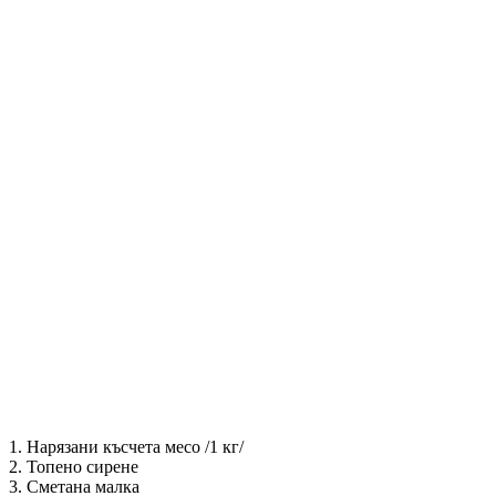
1. Нарязани късчета месо /1 кг/
2. Топено сирене
3. Сметана малка