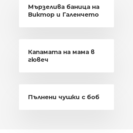
Мързелива баница на
Виктор и Галенчето
Капамата на мама в
гювеч
Пълнени чушки с боб