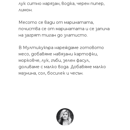
лук ситно нарязан, водка, черен пипер,
лимон.
Месото се вади от маринатата,
почиства се от маринатата и се запича
на загрят тиган до златисто.
В Мултикукъра нареждаме готовото
месо, добавяме навязани картофки,
морковче, лук, гъби, зелен фасул,
доливаме с малко вода. Добавяме малко
мазнина, сол, босилек и чесън.