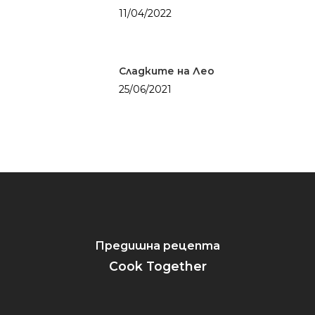
11/04/2022
От баба
Сладките неща о
живота
Паста
Солените неща о
Риба
Сладките на Лео
живота
Салати
25/06/2021
Уикенд
Супи
Закуска
Заведения
Средиземнорска к
Обяд
Други
Суши
Вечеря
Празник
Предишна рецепта
Cook Together