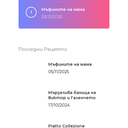
Мъфините на мама
05/11/2025
Последни Рецепти
Мъфините на мама
05/11/2025
Здраве
БЕЗ глутен
Солените неща
Мързелива баница на
живота
БЕЗ месо
Виктор и Галенчето
17/10/2024
Картофки
Сладките неща
БЕЗ млечни проду
Месо
Категории
Хляб с квас
Мултикукър
Piatto Collezione
Здраве
За мен