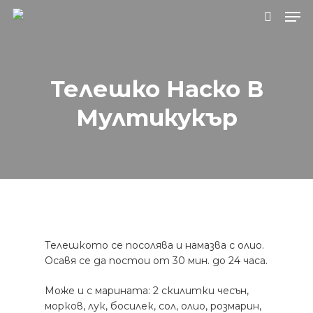
Натиснете Enter за търсене или ESC, за
Телешко Наско В
да затворите.
Мултикукър
Телешкото се посолява и намазва с олио.
Осавя се да постои от 30 мин. до 24 часа.
Може и с марината: 2 скилитки чесън,
морков, лук, босилек, сол, олио, розмарин,