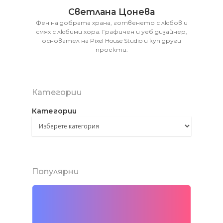
Светлана Цонева
Фен на добрата храна, готвенето с любов и
смях с любими хора. Графичен и уеб дизайнер,
основател на Pixel House Studio и куп други
проекти.
Категории
Категории
Популярни