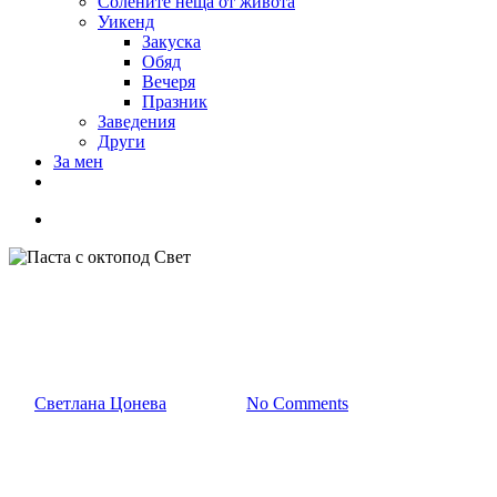
Солените неща от живота
Уикенд
Закуска
Обяд
Вечеря
Празник
Заведения
Други
За мен
Паста с октопод Свет
От
Светлана Цонева
04/10/2015
No Comments