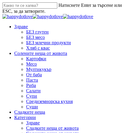
Натиснете Enter за търсене или
ESC, за да затворите.
Здраве
БЕЗ глутен
БЕЗ месо
БЕЗ млечни продукти
Хляб с квас
Солените неща от живота
Картофки
Месо
Мултикукър
От баба
Паста
Риба
Салати
Супи
Средиземнорска кухня
Суши
Сладките неща
Категории
Здраве
Сладките неща от живота