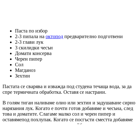
Паста по избор
2-3 пипала на
октопод
предварително подготвени
2-3 глави лук
3 скилидки чесън
Домати консерва
Черен пипер
Сол
Магданоз
Зехтин
Пастата се сварява и изважда под студена течаща вода, за да
спре термичната обработка. Оставя се настрани.
В голям тиган наливаме олио или зехтин и задушаване сирно
нарязания лук. Когато е почти готов добавяме и чесъна, след
това и доматите. Слагаме малко сол и черен пипер и
оставямепод похлупак. Когато се посгъсти сместта добавяме
за кратко нарязаните пипала на шайби и пак захлупваме с
капак.