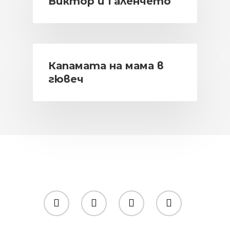
Виктор и Галенчето
Капамата на мама в
гювеч