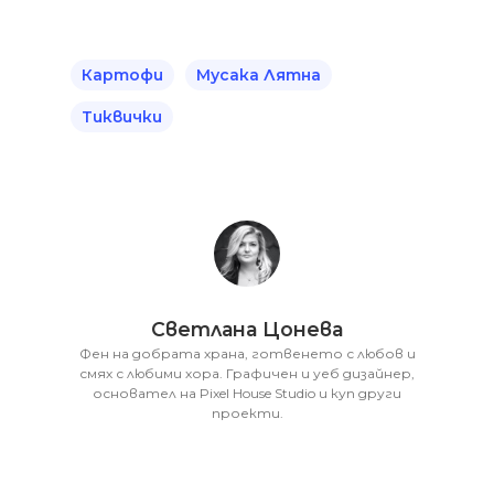
Картофи
Мусака Лятна
Тиквички
Светлана Цонева
Фен на добрата храна, готвенето с любов и
смях с любими хора. Графичен и уеб дизайнер,
основател на Pixel House Studio и куп други
проекти.