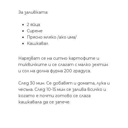
За заливката:
2 яйца
Сирене
Прясно мляко /ако има/
Кашкавал
Нарязват се на ситно картофите и
тиквичките и се слагат с малко зехтин
и сол на долна фурна 200 градуса.
След 30 мин. Се добавят и домата, лука и
чесъна. След 10-15 мин се залива всичко и
когато е почти готово се слага
кашкавала да се запече.