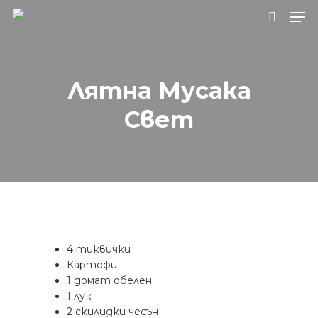
Натиснете Enter за търсене или ESC, за
Лятна Мусака
да затворите.
Свет
4 тиквички
Картофи
1 домат обелен
1 лук
2 скилидки чесън