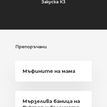
Закуска К3
Препоръчани
Мъфините на мама
Мързелива баница на