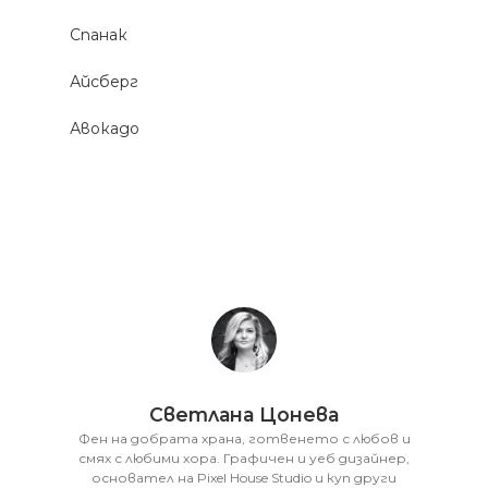
Спанак
Айсберг
Авокадо
Светлана Цонева
Фен на добрата храна, готвенето с любов и
смях с любими хора. Графичен и уеб дизайнер,
основател на Pixel House Studio и куп други