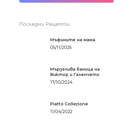
Последни Рецепти
Мъфините на мама
05/11/2025
Мързелива баница на
Здраве
Виктор и Галенчето
БЕЗ глутен
Солените неща
17/10/2024
живота
БЕЗ месо
Картофки
Сладките неща
БЕЗ млечни проду
Piatto Collezione
Месо
Категории
11/04/2022
Хляб с квас
Мултикукър
Здраве
За мен
От баба
Сладките неща о