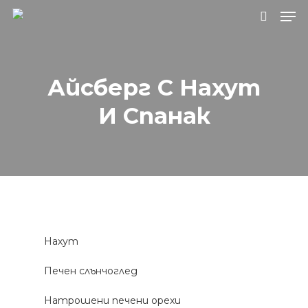
Натиснете Enter за търсене или ESC, за
Айсберг С Нахут
да затворите.
И Спанак
Нахут
Печен слънчоглед
Натрошени печени орехи