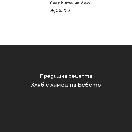
Сладките на Лео
живота
Паста
25/06/2021
Солените неща о
Риба
живота
Салати
Уикенд
Супи
Закуска
Заведения
Средиземнорска к
Обяд
Други
Суши
Вечеря
Празник
Предишна рецепта
Хляб с лимец на Бебето