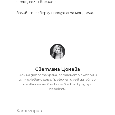
чесън, сол и босилек.
Заливат се върху нарязаната моцарела.
Светлана Цонева
Фен на добрата храна, готвенето с любов и
смях с любими хора. Графичен и уеб дизайнер,
основател на Pixel House Studio и куп други
проекти.
Категории