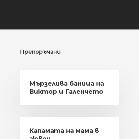
Препоръчани
Мързелива баница на
Виктор и Галенчето
Капамата на мама в
гювеч