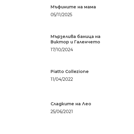
Мъфините на мама
05/11/2025
Мързелива баница на
Виктор и Галенчето
17/10/2024
Здраве
БЕЗ глутен
Солените неща
живота
Piatto Collezione
БЕЗ месо
11/04/2022
Картофки
Сладките неща
БЕЗ млечни проду
Месо
Категории
Хляб с квас
Мултикукър
Здраве
За мен
Сладките на Лео
От баба
25/06/2021
Сладките неща о
живота
Паста
Солените неща о
Риба