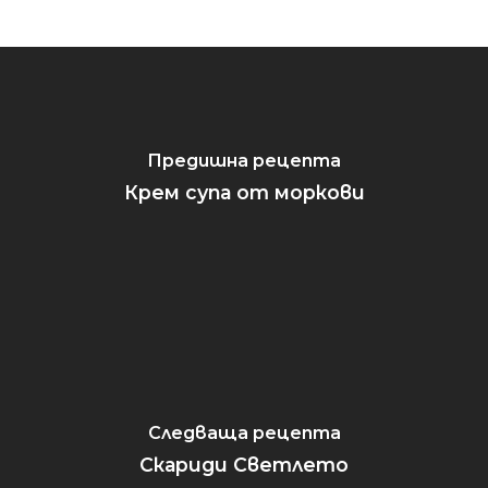
живота
Салати
Уикенд
Супи
Закуска
Заведения
Средиземнорска к
Обяд
Други
Суши
Вечеря
Предишна рецепта
Крем супа от моркови
Празник
Следваща рецепта
Скариди Светлето