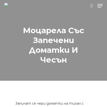
Натиснете Enter за търсене или ESC, за
Моцарела Със
да затворите.
Запечени
Доматки И
Чесън
Запичат се чери доматки на тиган с