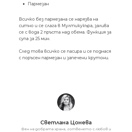
Пармезан
Всичко без пармезана се нарязва на
ситно и се слага в Мултикукъра, залива
се с вода 2 пръста над обема. Функция за
супа за 25 мин.
След това всичко се пасира и се поднася
с поръсен пармезан и запечени крутони.
Светлана Цонева
Фен на добрата храна, готвенето с любов и