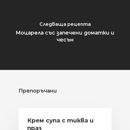
Следваща рецепта
Моцарела със запечени доматки и
чесън
Препоръчани
Крем супа с тиква и
праз