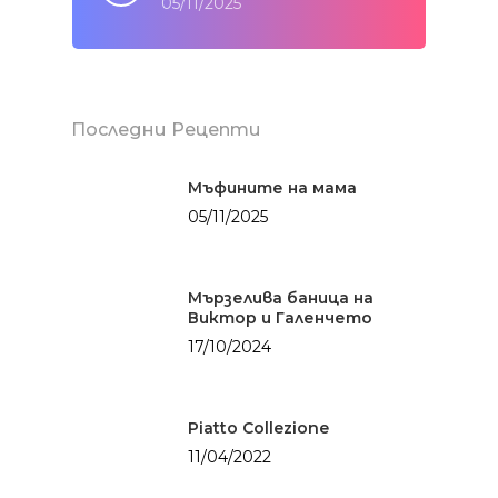
05/11/2025
Последни Рецепти
Мъфините на мама
05/11/2025
Здраве
Мързелива баница на
БЕЗ глутен
Солените неща
Виктор и Галенчето
живота
17/10/2024
БЕЗ месо
Картофки
Сладките неща
БЕЗ млечни проду
Месо
Категории
Хляб с квас
Piatto Collezione
Мултикукър
11/04/2022
Здраве
За мен
От баба