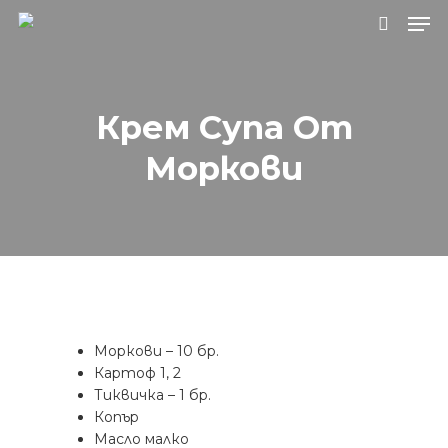
Натиснете Enter за търсене или ESC, за
Крем Супа От
да затворите.
Моркови
Моркови – 10 бр.
Картоф 1, 2
Тиквичка – 1 бр.
Копър
Масло малко