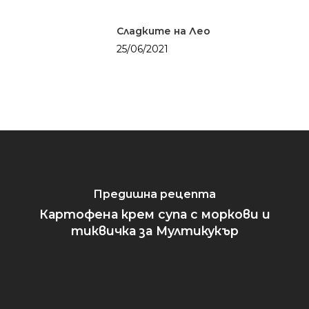
Сладките неща о
живота
Паста
Сладките на Лео
Солените неща о
Риба
25/06/2021
живота
Салати
Уикенд
Супи
Закуска
Заведения
Средиземнорска к
Обяд
Други
Суши
Вечеря
Празник
Предишна рецепта
Картофена крем супа с моркови и
тиквичка за Мултикукър