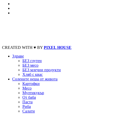
CREATED WITH ♥ BY
PIXEL HOUSE
Здраве
БЕЗ глутен
БЕЗ месо
БЕЗ млечни продукти
Хляб с квас
Солените неща от живота
Картофки
Месо
Мултикукър
От баба
Паста
Риба
Салати