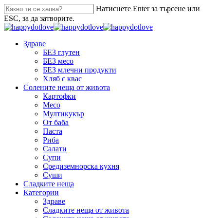
Натиснете Enter за търсене или
ESC, за да затворите.
Здраве
БЕЗ глутен
БЕЗ месо
БЕЗ млечни продукти
Хляб с квас
Солените неща от живота
Картофки
Месо
Мултикукър
От баба
Паста
Риба
Салати
Супи
Средиземнорска кухня
Суши
Сладките неща
Категории
Здраве
Сладките неща от живота