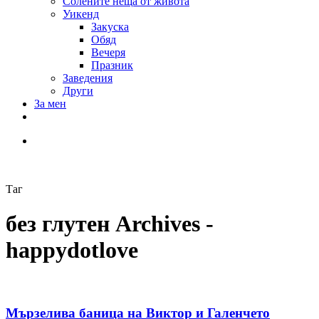
Солените неща от живота
Уикенд
Закуска
Обяд
Вечеря
Празник
Заведения
Други
За мен
Таг
без глутен Archives -
happydotlove
Мързелива баница на Виктор и Галенчето