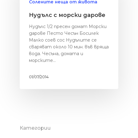
Солените неща от живота
Нудълс с морски дарове
Нудълс 1/2 пресен домат Морски
дарове Песто Чесън Босилек
Малко соев сос Нудълите се
сваряват около 10 мин. във вряща
вода. Чесъна, домата и
морските…
01/07/2014
Категории