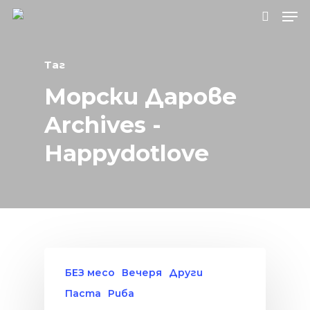
Таг
Натиснете Enter за търсене или ESC, за
Морски Дарове
да затворите.
Archives -
Happydotlove
БЕЗ месо
Вечеря
Други
Паста
Риба