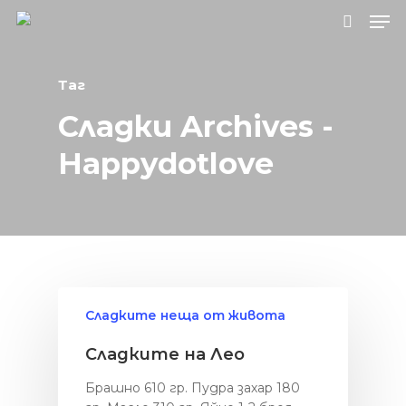
Таг
Натиснете Enter за търсене или ESC, за
Сладки Archives -
да затворите.
Happydotlove
Сладките неща от живота
Сладките на Лео
Брашно 610 гр. Пудра захар 180