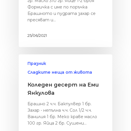
гр. Масло 310 гр. Яйце 1-2 броя
Формичка с име по поръчка
Брашното и пудрата захар се
пресяват и…
25/06/2021
Празник
Сладките неща от живота
Коледен десерт на Еми
Янкулова
Брашно 2 ч.ч. Бакпулвер 1 бр.
Захар - непълна ч.ч. Сол 1/2 ч.ч.
Ванилия 1 бр. Меко краве масло
100 гр. Яйца 2 бр. Сушени…