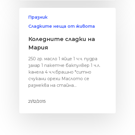
Празник
Сладките неща от живота
Здраве
Коледните сладки на
БЕЗ глутен
Солените неща
живота
Мария
БЕЗ месо
Картофки
Сладките неща
250 гр. масло 1 яйце 1 ч.ч. пудра
БЕЗ млечни проду
захар 1 пакетче бакпулвер 1 ч.л.
Месо
Категории
Хляб с квас
канела 4 ч.ч.брашно *ситно
Мултикукър
счукани орехи Маслото се
Здраве
За мен
размеква на стайна…
От баба
Сладките неща о
живота
Паста
21/12/2015
Солените неща о
Риба
живота
Салати
Уикенд
Супи
Закуска
Заведения