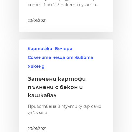
ситен боб 2-3 пакета сушени…
23/01/2021
Картофки
Вечеря
Солените неща от живота
Уикенд
Запечени картофи
пълнени с бекон и
кашкавал
Здраве
Приготвена в Мултикукър само
за 25 мин.
БЕЗ глутен
Солените неща
живота
БЕЗ месо
23/01/2021