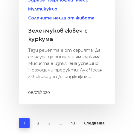
Мултикукър
Солените неща от живота
Зеленчуков гювеч с
куркума
Тази рецепта е от серията: Да
се науча да обичам и ям куркума!
Мисията е изпълнена успешно!
Неоходими продукти: Лук Чесън -
2-3 скилидки Джинджифил,…
08/07/2020
2
3
13
Следваща
1
…