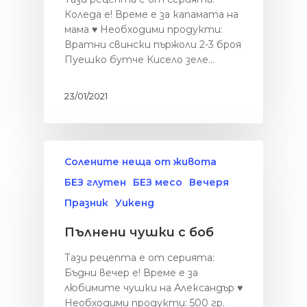
Коледа е! Време е за капамата на
мама ♥ Необходими продукти:
Вратни свински пържоли 2-3 броя
Пуешко бутче Кисело зеле…
23/01/2021
Солените неща от живота
БЕЗ глутен
БЕЗ месо
Вечеря
Празник
Уикенд
Пълнени чушки с боб
Тази рецепта е от серията:
Бъдни вечер е! Време е за
любимите чушки на Александър ♥
Необходими продукти: 500 гр.