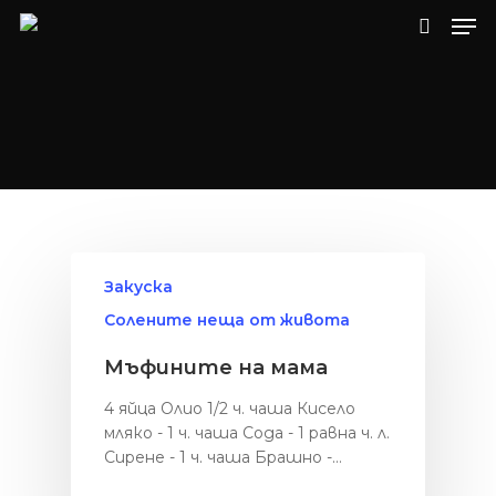
Натиснете Enter за търсене или ESC, за
да затворите.
Закуска
Солените неща от живота
Мъфините на мама
4 яйца Олио 1/2 ч. чаша Кисело
мляко - 1 ч. чаша Сода - 1 равна ч. л.
Сирене - 1 ч. чаша Брашно -…