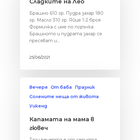
Сладките на Лео
Брашно 610 гр. Пудра захар 180
гр. Масло 310 гр. Яйце 1-2 броя
Формичка с име по поръчка
Брашното и пудрата захар се
пресяват и…
25/06/2021
Вечеря
От баба
Празник
Солените неща от живота
Уикенд
Капамата на мама в
гювеч
Тази рецепта е от серията: