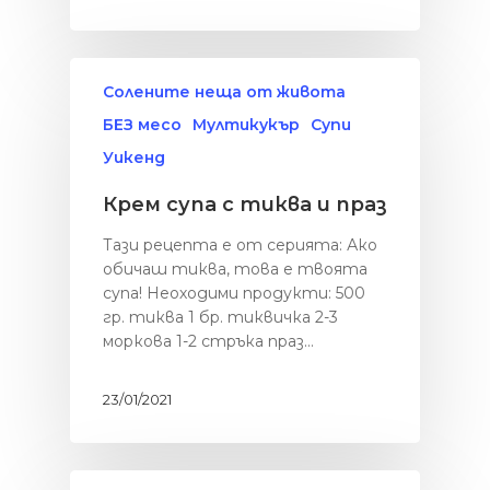
Картофки
Сладките неща
БЕЗ млечни проду
Месо
Категории
Хляб с квас
Мултикукър
Здраве
За мен
Солените неща от живота
От баба
Сладките неща о
БЕЗ месо
Мултикукър
Супи
живота
Паста
Уикенд
Солените неща о
Риба
Крем супа с тиква и праз
живота
Салати
Уикенд
Тази рецепта е от серията: Ако
Супи
обичаш тиква, това е твоята
Закуска
Заведения
супа! Неоходими продукти: 500
Средиземнорска к
Обяд
Други
гр. тиква 1 бр. тиквичка 2-3
Суши
моркова 1-2 стръка праз…
Вечеря
Празник
23/01/2021