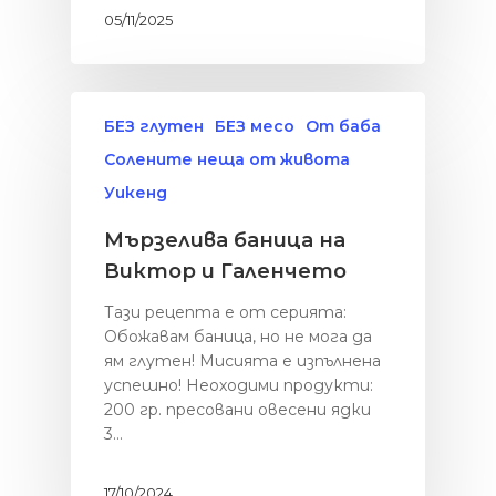
05/11/2025
БЕЗ глутен
БЕЗ месо
От баба
Солените неща от живота
Уикенд
Мързелива баница на
Виктор и Галенчето
Тази рецепта е от серията:
Обожавам баница, но не мога да
ям глутен! Мисията е изпълнена
успешно! Неоходими продукти:
200 гр. пресовани овесени ядки
3…
17/10/2024