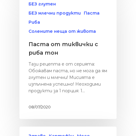
БЕЗ глутен
БЕЗ млечни продукти
Паста
Риба
Солените неща от живота
Паста от тиквички с
риба тон
Тази рецепта е от серията:
Обожавам паста, но не мога да ям
глутен и млечни! Мисията е
изпълнена успешно! Неоходими
продукти за 1 порция: 1…
08/07/2020
Здраве
Картофки
Месо