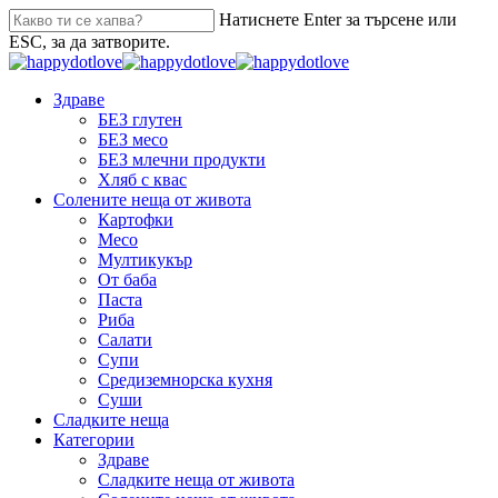
Натиснете Enter за търсене или
ESC, за да затворите.
Здраве
БЕЗ глутен
БЕЗ месо
БЕЗ млечни продукти
Хляб с квас
Солените неща от живота
Картофки
Месо
Мултикукър
От баба
Паста
Риба
Салати
Супи
Средиземнорска кухня
Суши
Сладките неща
Категории
Здраве
Сладките неща от живота