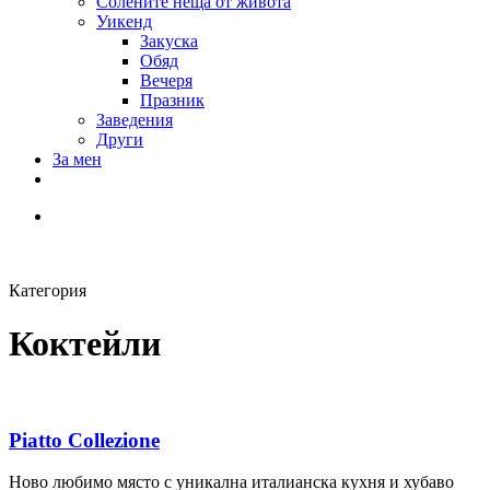
Солените неща от живота
Уикенд
Закуска
Обяд
Вечеря
Празник
Заведения
Други
За мен
Категория
Коктейли
Piatto Collezione
Ново любимо място с уникална италианска кухня и хубаво