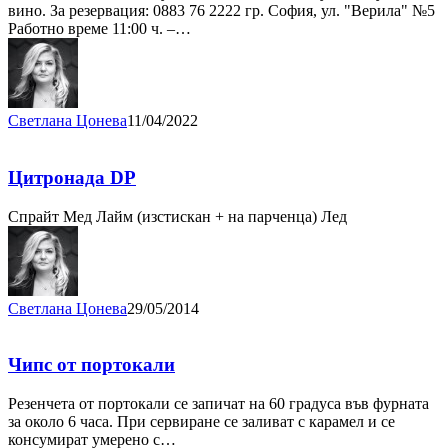
вино. За резервация: 0883 76 2222 гр. София, ул. "Верила" №5
Работно време 11:00 ч. –…
Светлана Цонева
11/04/2022
Цитронада DP
Спрайт Мед Лайм (изстискан + на парченца) Лед
Светлана Цонева
29/05/2014
Чипс от портокали
Резенчета от портокали се запичат на 60 градуса във фурната
за около 6 часа. При сервиране се заливат с карамел и се
консумират умерено с…