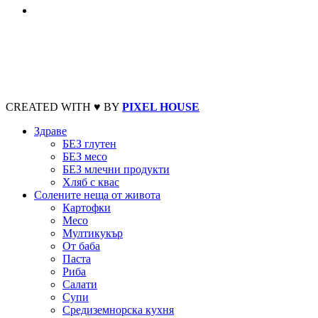
CREATED WITH ♥ BY
PIXEL HOUSE
Здраве
БЕЗ глутен
БЕЗ месо
БЕЗ млечни продукти
Хляб с квас
Солените неща от живота
Картофки
Месо
Мултикукър
От баба
Паста
Риба
Салати
Супи
Средиземнорска кухня