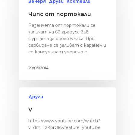
Вечеря
Други
Коктейли
Чипс от портокали
Резенчета от портокали се
запичат на 60 градуса във
фурната за около 6 часа. При
сервиране се заливат с карамел и
се консумират умерено с…
29/05/2014
Други
V
https://www.youtube.com/watch?
Здраве
v=dm_TzKprOls&feature=youtu.be