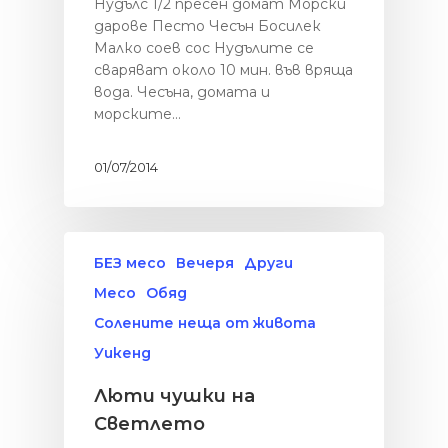
Нудълс 1/2 пресен домат Морски
дарове Песто Чесън Босилек
Малко соев сос Нудълите се
сваряват около 10 мин. във вряща
вода. Чесъна, домата и
морските…
01/07/2014
БЕЗ месо
Вечеря
Други
Месо
Обяд
Солените неща от живота
Уикенд
Люти чушки на
Светлето