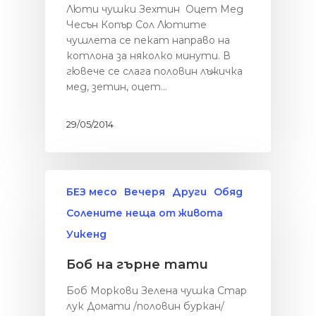
Люти чушки Зехтин Оцет Мед
Чесън Копър Сол Лютите
чушлета се пекат направо на
котлона за няколко минути. В
гювече се слага половин лъжичка
мед, зетин, оцет…
29/05/2014
БЕЗ месо
Вечеря
Други
Обяд
Солените неща от живота
Уикенд
Боб на гърне тати
Боб Моркови Зелена чушка Стар
лук Домати /половин буркан/