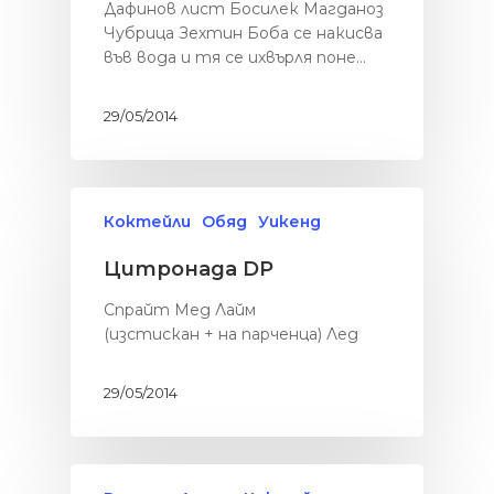
Дафинов лист Босилек Магданоз
Чубрица Зехтин Боба се накисва
във вода и тя се ихвърля поне…
29/05/2014
Коктейли
Обяд
Уикенд
Цитронада DP
Спрайт Мед Лайм
(изстискан + на парченца) Лед
29/05/2014