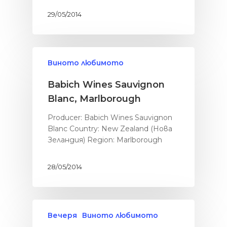
БЕЗ глутен
Солените неща
живота
29/05/2014
БЕЗ месо
Картофки
Сладките неща
БЕЗ млечни проду
Месо
Категории
Хляб с квас
Виното любимото
Мултикукър
Здраве
За мен
Babich Wines Sauvignon
От баба
Сладките неща о
Blanc, Marlborough
живота
Паста
Солените неща о
Producer: Babich Wines Sauvignon
Риба
живота
Blanc Country: New Zealand (Нова
Салати
Зеландия) Region: Marlborough
Уикенд
Супи
Закуска
Заведения
28/05/2014
Средиземнорска к
Обяд
Други
Суши
Вечеря
Празник
Вечеря
Виното любимото