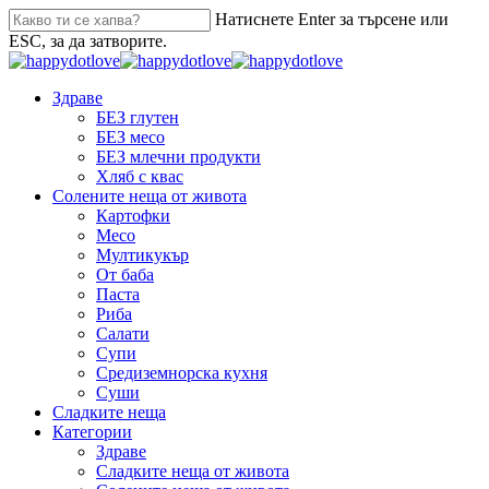
Натиснете Enter за търсене или
ESC, за да затворите.
Здраве
БЕЗ глутен
БЕЗ месо
БЕЗ млечни продукти
Хляб с квас
Солените неща от живота
Картофки
Месо
Мултикукър
От баба
Паста
Риба
Салати
Супи
Средиземнорска кухня
Суши
Сладките неща
Категории
Здраве
Сладките неща от живота