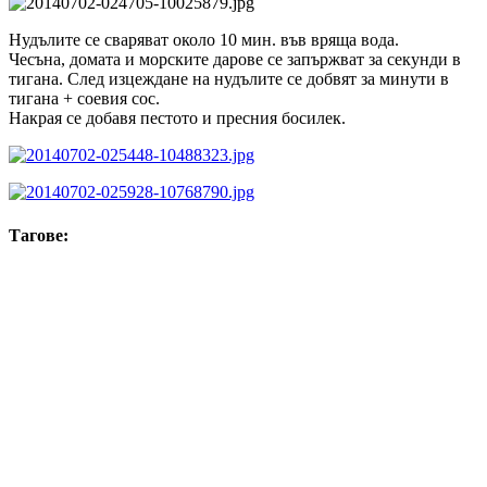
Нудълите се сваряват около 10 мин. във вряща вода.
Чесъна, домата и морските дарове се запържват за секунди в
тигана. След изцеждане на нудълите се добвят за минути в
тигана + соевия сос.
Накрая се добавя пестото и пресния босилек.
Тагове:
морски дарове
нидълс
нудъли
октопод
Светлана Цонева
Фен на добрата храна, готвенето с любов и смях с любими
хора. Графичен и уеб дизайнер, основател на Pixel House