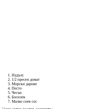
Нудълс
1/2 пресен домат
Морски дарове
Песто
Чесън
Босилек
Малко соев сос