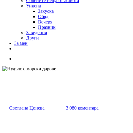
Солените неща от живота
Уикенд
Закуска
Обяд
Вечеря
Празник
Заведения
Други
За мен
Нудълс с морски дарове
От
Светлана Цонева
01/07/2014
3 080 коментара