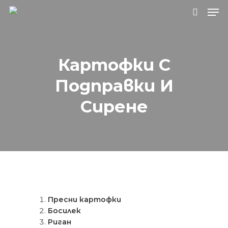
Натиснете Enter за търсене или ESC, за
Картофки С
да затворите.
Подправки И
Сирене
Пресни картофки
Босилек
Риган