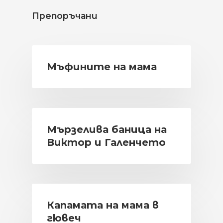
Препоръчани
Мъфините на мама
Мързелива баница на
Виктор и Галенчето
Капамата на мама в
гювеч