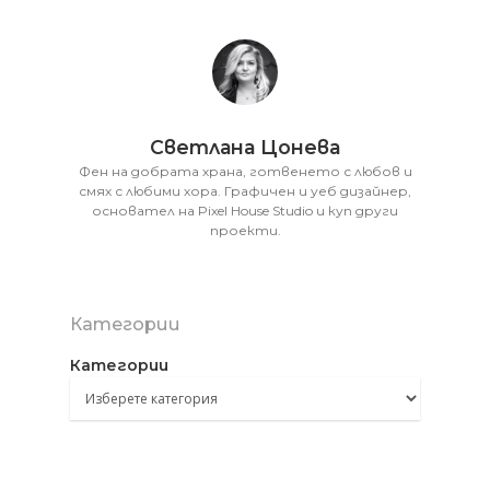
Светлана Цонева
Фен на добрата храна, готвенето с любов и
смях с любими хора. Графичен и уеб дизайнер,
основател на Pixel House Studio и куп други
проекти.
Категории
Категории