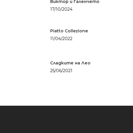
Виктор и Галенчето
17/10/2024
Piatto Collezione
11/04/2022
Сладките на Лео
25/06/2021
Здраве
БЕЗ глутен
Солените неща
живота
БЕЗ месо
Картофки
Сладките неща
БЕЗ млечни проду