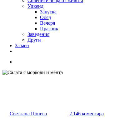
Солените неща от живота
Уикенд
Закуска
Обяд
Вечеря
Празник
Заведения
Други
За мен
Салата с моркови и мента
От
Светлана Цонева
01/06/2014
2 146 коментара