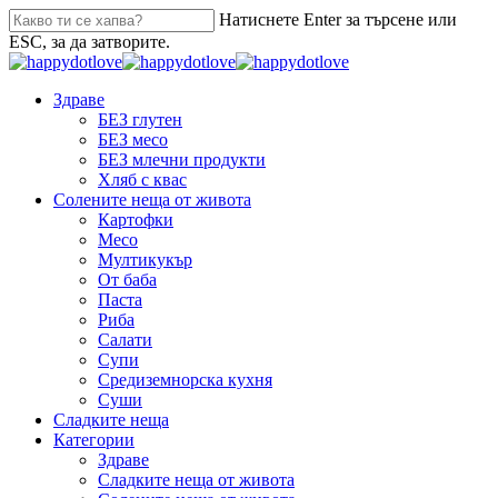
Натиснете Enter за търсене или
ESC, за да затворите.
Здраве
БЕЗ глутен
БЕЗ месо
БЕЗ млечни продукти
Хляб с квас
Солените неща от живота
Картофки
Месо
Мултикукър
От баба
Паста
Риба
Салати
Супи
Средиземнорска кухня
Суши
Сладките неща
Категории
Здраве
Сладките неща от живота