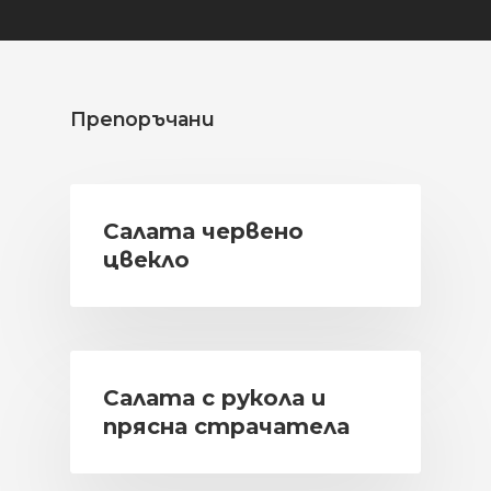
Препоръчани
Салата червено
цвекло
Салата с рукола и
прясна страчатела