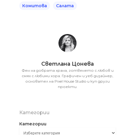
Комитова
Салата
Светлана Цонева
Фен на добрата храна, готвенето с любов и
смях с любими хора. Графичен и уеб дизайнер,
основател на Pixel House Studio и куп други
проекти.
Категории
Категории