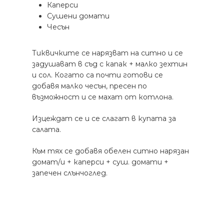
Каперси
Сушени домати
Чесън
Тиквичките се нарязват на ситно и се
задушават в съд с капак + малко зехтин
и сол. Когато са почти готови се
добавя малко чесън, пресен по
възможност и се махат от котлона.
Изцеждат се и се слагат в купата за
салата.
Към тях се добавя обелен ситно нарязан
домат/и + каперси + суш. домати +
запечен слънчоглед.