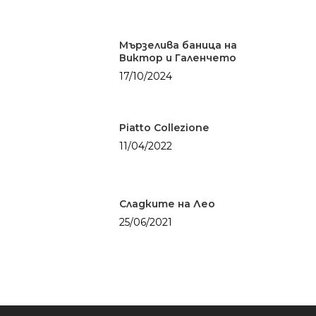
Мързелива баница на
Виктор и Галенчето
17/10/2024
Piatto Collezione
11/04/2022
Сладките на Лео
25/06/2021
Здраве
БЕЗ глутен
Солените неща
живота
БЕЗ месо