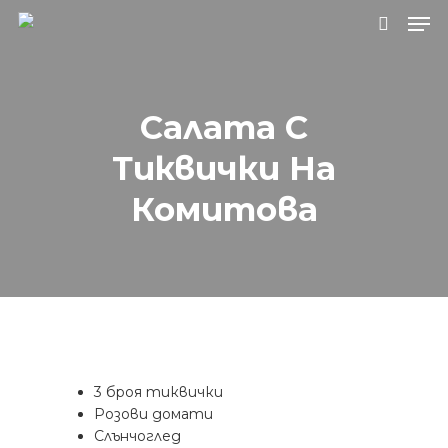
Натиснете Enter за търсене или ESC, за
Салата С
да затворите.
Тиквички На
Комитова
3 броя тиквички
Розови домати
Слънчоглед