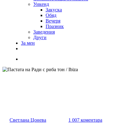
Уикенд
Закуска
Обяд
Вечеря
Празник
Заведения
Други
За мен
Пастата на Ради с риба тон / I
От
Светлана Цонева
27/05/2014
1 007 коментара