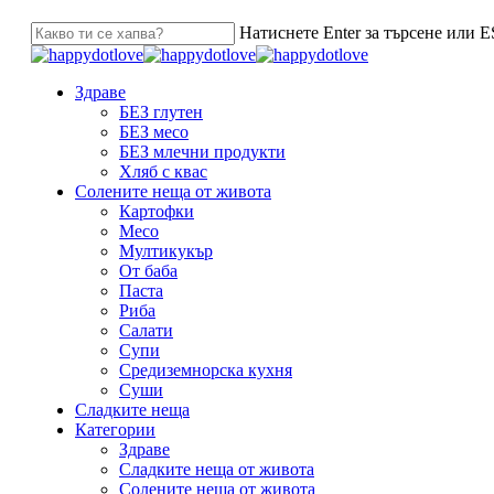
Натиснете Enter за търсене или ES
Здраве
БЕЗ глутен
БЕЗ месо
БЕЗ млечни продукти
Хляб с квас
Солените неща от живота
Картофки
Месо
Мултикукър
От баба
Паста
Риба
Салати
Супи
Средиземнорска кухня
Суши
Сладките неща
Категории
Здраве
Сладките неща от живота
Солените неща от живота